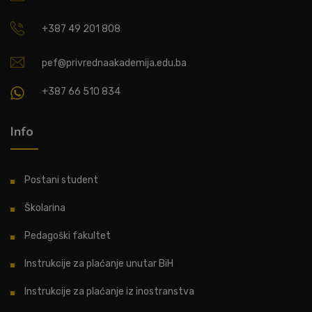
+387 49 201 808
pef@privrednaakademija.edu.ba
+387 66 510 834
Info
Postani student
Školarina
Pedagoški fakultet
Instrukcije za plaćanje unutar BiH
Instrukcije za plaćanje iz inostranstva