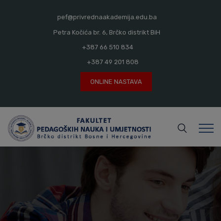
modal-check
pef@privrednaakademija.edu.ba
Petra Kočića br. 6, Brčko distrikt BiH
+387 66 510 834
+387 49 201 808
ONLINE NASTAVA