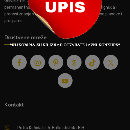
Univerzitet „Privredna akademija“ Brčko distrikt BiH,
permanentno prati savremene naučne tokove i dostignuća i
prenosi znanja studentima kroz savremene nastavne planove i
programe.
Društvene mreže
Kontakt
Petra Kočića br. 6, Brčko distrikt BiH