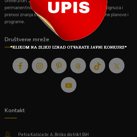
Univerzitet „Privredna akademija“ Brčko distrikt BiH,
permanentno prati savremene naučne tokove i dostignuća i
prenosi znanja studentima kroz savremene nastavne planove i
programe.
Društvene mreže
Kontakt
Petra Kočića br. 6, Brčko distrikt BiH