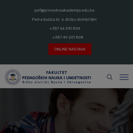
modal-check
pef@privrednaakademija.edu.ba
Petra Kočića br. 6, Brčko distrikt BiH
+387 66 510 834
+387 49 201 808
ONLINE NASTAVA