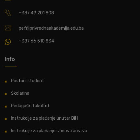
+387 49 201 808
pef@privrednaakademija.edu.ba
+387 66 510 834
Info
Postani student
Školarina
Pedagoški fakultet
Instrukcije za plaćanje unutar BiH
Instrukcije za plaćanje iz inostranstva