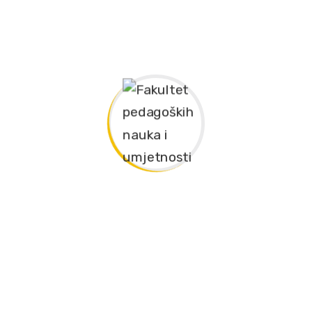
ODBRANA ZAVRŠNOG (DIPLOMSKOG) RADA
ODBRANA ZAVRŠNOG (DIPLOMSKOG) RADA
Univerzitet „Privredna akademija“ Brčko distrikt BiH,
permanentno prati savremene naučne tokove i dostignuća i
prenosi znanja studentima kroz savremene nastavne planove i
programe.