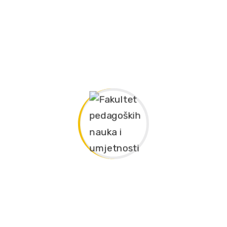
Gudački instrumenti i gitara 240