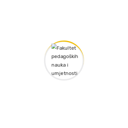
Pretraži
Search
for:
Oglasna tabla
ODBRANE ZAVRŠNIH (DIPLOMSKIH) RADOVA I
DOKTORSKE DISERTACIJE
ODBRANE ZAVRŠNIH (DIPLOMSKIH) RADOVA