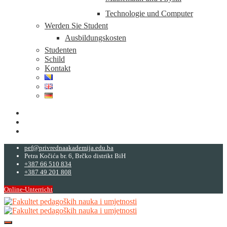
Technologie und Computer
Werden Sie Student
Ausbildungskosten
Studenten
Schild
Kontakt
pef@privrednaakademija.edu.ba
Petra Kočića br. 6, Brčko distrikt BiH
+387 66 510 834
+387 49 201 808
Online-Unterricht