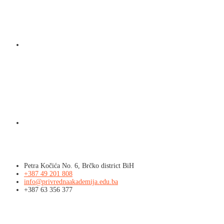
Kontakt
Petra Kočića No. 6, Brčko district BiH
+387 49 201 808
info@privrednaakademija.edu.ba
+387 63 356 377
Info