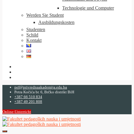
Technologie und Computer
Werden Sie Student
Ausbildungskosten
Studenten
Schild
Kontakt
pef@privrednaakademija.edu.ba
Petra Kočića br. 6, Brčko distrikt BiH
+387 66 510 834
+387 49 201 808
Online-Unterricht